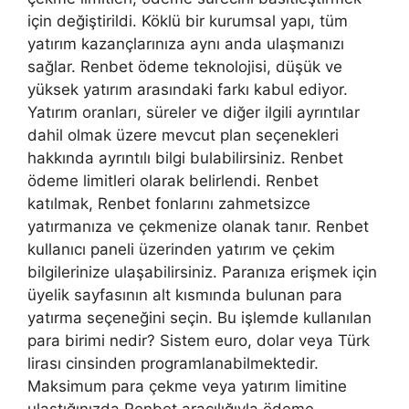
için değiştirildi. Köklü bir kurumsal yapı, tüm
yatırım kazançlarınıza aynı anda ulaşmanızı
sağlar. Renbet ödeme teknolojisi, düşük ve
yüksek yatırım arasındaki farkı kabul ediyor.
Yatırım oranları, süreler ve diğer ilgili ayrıntılar
dahil olmak üzere mevcut plan seçenekleri
hakkında ayrıntılı bilgi bulabilirsiniz. Renbet
ödeme limitleri olarak belirlendi. Renbet
katılmak, Renbet fonlarını zahmetsizce
yatırmanıza ve çekmenize olanak tanır. Renbet
kullanıcı paneli üzerinden yatırım ve çekim
bilgilerinize ulaşabilirsiniz. Paranıza erişmek için
üyelik sayfasının alt kısmında bulunan para
yatırma seçeneğini seçin. Bu işlemde kullanılan
para birimi nedir? Sistem euro, dolar veya Türk
lirası cinsinden programlanabilmektedir.
Maksimum para çekme veya yatırım limitine