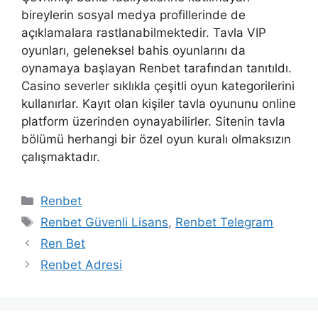
bireylerin sosyal medya profillerinde de
açıklamalara rastlanabilmektedir. Tavla VIP
oyunları, geleneksel bahis oyunlarını da
oynamaya başlayan Renbet tarafından tanıtıldı.
Casino severler sıklıkla çeşitli oyun kategorilerini
kullanırlar. Kayıt olan kişiler tavla oyununu online
platform üzerinden oynayabilirler. Sitenin tavla
bölümü herhangi bir özel oyun kuralı olmaksızın
çalışmaktadır.
Kategoriler
Renbet
Etiketler
Renbet Güvenli Lisans
,
Renbet Telegram
Ren Bet
Renbet Adresi