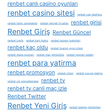
renbet canlı casino oyunları
renbet casino sitesi
renbet cep telefonu
renbet girisi
renbet farklı seçenekler
renbet gerçek fırsatlar
Renbet Giriş
Renbet Güncel
renbet i̇çerik
renbet karlı bahis
renbet kazanç bahisleri
renbet kaç oldu
renbet lisanslı oyun sitesi
renbet masa oyunları
renbet maç görünümü
renbet müşteri odaklı
renbet para yatirma
renbet promosyon
renbet sitesi
renbet sosyal medya
renbet tv
renbet sık güncellemeler
renbet tv canli maç izle
Renbet Twitter
Renbet Yeni Giriş
renbet ödeme yöntemleri