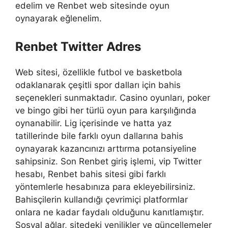
edelim ve Renbet web sitesinde oyun
oynayarak eğlenelim.
Renbet Twitter Adres
Web sitesi, özellikle futbol ve basketbola
odaklanarak çeşitli spor dalları için bahis
seçenekleri sunmaktadır. Casino oyunları, poker
ve bingo gibi her türlü oyun para karşılığında
oynanabilir. Lig içerisinde ve hatta yaz
tatillerinde bile farklı oyun dallarına bahis
oynayarak kazancınızı arttırma potansiyeline
sahipsiniz. Son Renbet giriş işlemi, vip Twitter
hesabı, Renbet bahis sitesi gibi farklı
yöntemlerle hesabınıza para ekleyebilirsiniz.
Bahisçilerin kullandığı çevrimiçi platformlar
onlara ne kadar faydalı olduğunu kanıtlamıştır.
Sosyal ağlar, sitedeki yenilikler ve güncellemeler