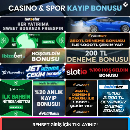
×
RENBET GİRİŞ İÇİN TIKLAYINIZ!