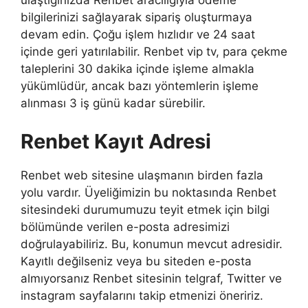
ulaştığınızda Renbet aracılığıyla ödeme
bilgilerinizi sağlayarak sipariş oluşturmaya
devam edin. Çoğu işlem hızlıdır ve 24 saat
içinde geri yatırılabilir. Renbet vip tv, para çekme
taleplerini 30 dakika içinde işleme almakla
yükümlüdür, ancak bazı yöntemlerin işleme
alınması 3 iş günü kadar sürebilir.
Renbet Kayıt Adresi
Renbet web sitesine ulaşmanın birden fazla
yolu vardır. Üyeliğimizin bu noktasında Renbet
sitesindeki durumumuzu teyit etmek için bilgi
bölümünde verilen e-posta adresimizi
doğrulayabiliriz. Bu, konumun mevcut adresidir.
Kayıtlı değilseniz veya bu siteden e-posta
almıyorsanız Renbet sitesinin telgraf, Twitter ve
instagram sayfalarını takip etmenizi öneririz.