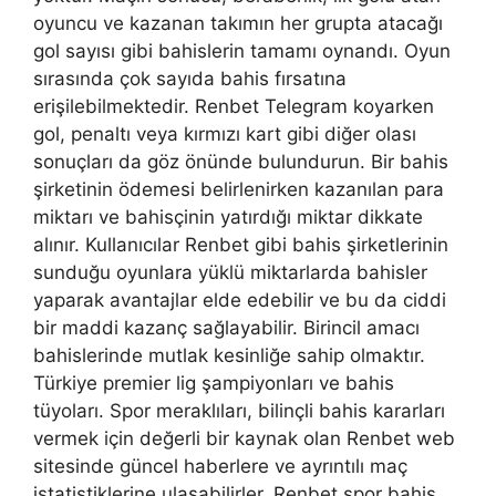
oyuncu ve kazanan takımın her grupta atacağı
gol sayısı gibi bahislerin tamamı oynandı. Oyun
sırasında çok sayıda bahis fırsatına
erişilebilmektedir. Renbet Telegram koyarken
gol, penaltı veya kırmızı kart gibi diğer olası
sonuçları da göz önünde bulundurun. Bir bahis
şirketinin ödemesi belirlenirken kazanılan para
miktarı ve bahisçinin yatırdığı miktar dikkate
alınır. Kullanıcılar Renbet gibi bahis şirketlerinin
sunduğu oyunlara yüklü miktarlarda bahisler
yaparak avantajlar elde edebilir ve bu da ciddi
bir maddi kazanç sağlayabilir. Birincil amacı
bahislerinde mutlak kesinliğe sahip olmaktır.
Türkiye premier lig şampiyonları ve bahis
tüyoları. Spor meraklıları, bilinçli bahis kararları
vermek için değerli bir kaynak olan Renbet web
sitesinde güncel haberlere ve ayrıntılı maç
istatistiklerine ulaşabilirler. Renbet spor bahis