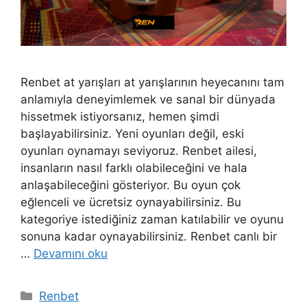
Renbet at yarışları at yarışlarının heyecanını tam
anlamıyla deneyimlemek ve sanal bir dünyada
hissetmek istiyorsanız, hemen şimdi
başlayabilirsiniz. Yeni oyunları değil, eski
oyunları oynamayı seviyoruz. Renbet ailesi,
insanların nasıl farklı olabileceğini ve hala
anlaşabileceğini gösteriyor. Bu oyun çok
eğlenceli ve ücretsiz oynayabilirsiniz. Bu
kategoriye istediğiniz zaman katılabilir ve oyunu
sonuna kadar oynayabilirsiniz. Renbet canlı bir
…
Devamını oku
Kategoriler
Renbet