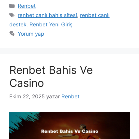
Kategoriler
Renbet
Etiketler
renbet canlı bahis sitesi
,
renbet canlı
destek
,
Renbet Yeni Giriş
Yorum yap
Renbet Bahis Ve
Casino
Ekim 22, 2025
yazar
Renbet