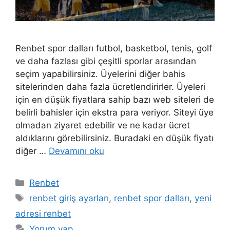
Renbet spor dalları futbol, basketbol, tenis, golf
ve daha fazlası gibi çeşitli sporlar arasından
seçim yapabilirsiniz. Üyelerini diğer bahis
sitelerinden daha fazla ücretlendirirler. Üyeleri
için en düşük fiyatlara sahip bazı web siteleri de
belirli bahisler için ekstra para veriyor. Siteyi üye
olmadan ziyaret edebilir ve ne kadar ücret
aldıklarını görebilirsiniz. Buradaki en düşük fiyatı
diğer …
Devamını oku
Kategoriler
Renbet
Etiketler
renbet giriş ayarları
,
renbet spor dalları
,
yeni
adresi renbet
Yorum yap