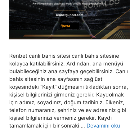
Renbet canlı bahis sitesi canlı bahis sitesine
kolayca katılabilirsiniz. Ardından, ana menüyü
bulabileceğiniz ana sayfaya geçebilirsiniz. Canlı
bahis sitesinin ana sayfasının sağ üst
köşesindeki “Kayıt” düğmesini tıkladıktan sonra,
kişisel bilgilerinizi girmeniz gerekir. Kaydolmak
için adınız, soyadınız, doğum tarihiniz, ülkeniz,
telefon numaranız, şehriniz ve ev adresiniz gibi
kişisel bilgilerinizi vermeniz gerekir. Kaydı
tamamlamak için bir sonraki …
Devamını oku