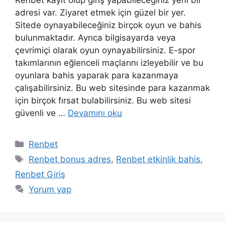
Renbet kayıt olup giriş yapabileceğiniz yeni bir
adresi var. Ziyaret etmek için güzel bir yer.
Sitede oynayabileceğiniz birçok oyun ve bahis
bulunmaktadır. Ayrıca bilgisayarda veya
çevrimiçi olarak oyun oynayabilirsiniz. E-spor
takımlarının eğlenceli maçlarını izleyebilir ve bu
oyunlara bahis yaparak para kazanmaya
çalışabilirsiniz. Bu web sitesinde para kazanmak
için birçok fırsat bulabilirsiniz. Bu web sitesi
güvenli ve …
Devamını oku
Kategoriler
Renbet
Etiketler
Renbet bonus adres
,
Renbet etkinlik bahis
,
Renbet Giriş
Yorum yap