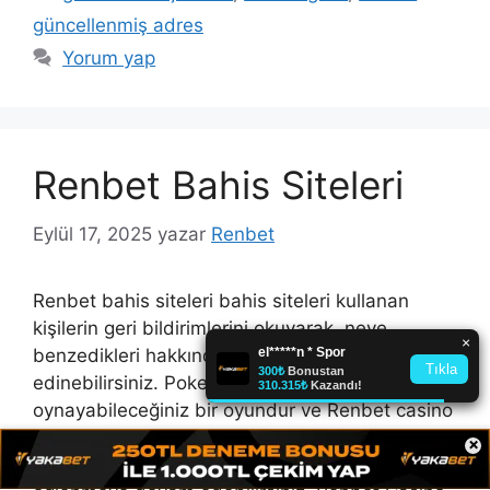
güncellenmiş adres
Yorum yap
Renbet Bahis Siteleri
Eylül 17, 2025
yazar
Renbet
Renbet bahis siteleri bahis siteleri kullanan
kişilerin geri bildirimlerini okuyarak, neye
benzedikleri hakkında daha iyi bir fikir
edinebilirsiniz. Poker, uzun süre
oynayabileceğiniz bir oyundur ve Renbet casino
oyunlarında popüler bir seçimdir. Bu oyun basit
×
ve kavraması kolaydır, böylece oynamaya ve