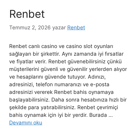
Renbet
Temmuz 2, 2026
yazar
Renbet
Renbet canlı casino ve casino slot oyunları
sağlayan bir şirkettir. Aynı zamanda iyi fırsatlar
ve fiyatlar verir. Renbet güvenebilirsiniz çünkü
müşterilerini güvenli ve güvenilir yerlerden alıyor
ve hesaplarını güvende tutuyor. Adınızı,
adresinizi, telefon numaranızı ve e-posta
adresinizi vererek Renbet bahis oynamaya
başlayabilirsiniz. Daha sonra hesabınıza hızlı bir
şekilde para yatırabilirsiniz. Renbet çevrimiçi
bahis oynamak için iyi bir yerdir. Burada …
Devamını oku