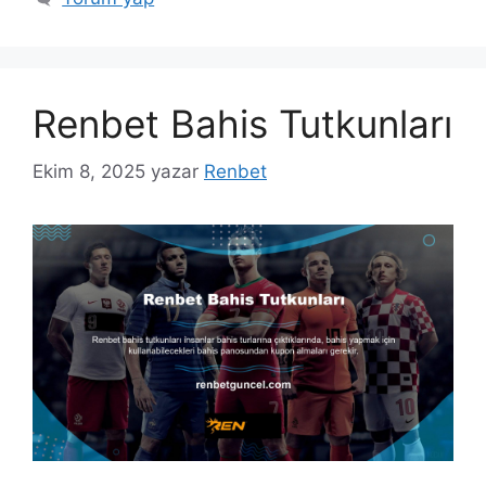
Renbet Bahis Tutkunları
Ekim 8, 2025
yazar
Renbet