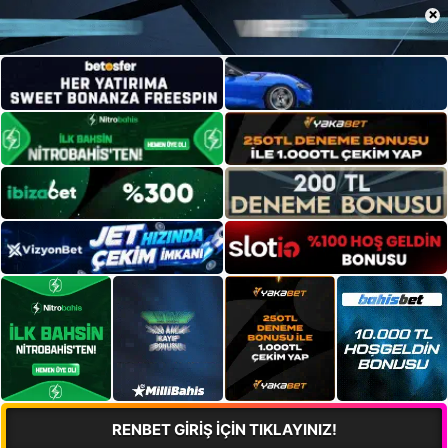
×
RENBET GİRİŞ İÇİN TIKLAYINIZ!