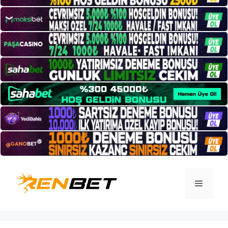
İçeriğe
atla
Menü