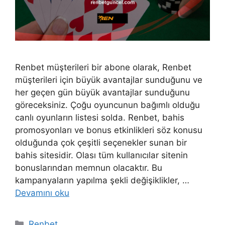
Renbet müşterileri bir abone olarak, Renbet
müşterileri için büyük avantajlar sunduğunu ve
her geçen gün büyük avantajlar sunduğunu
göreceksiniz. Çoğu oyuncunun bağımlı olduğu
canlı oyunların listesi solda. Renbet, bahis
promosyonları ve bonus etkinlikleri söz konusu
olduğunda çok çeşitli seçenekler sunan bir
bahis sitesidir. Olası tüm kullanıcılar sitenin
bonuslarından memnun olacaktır. Bu
kampanyaların yapılma şekli değişiklikler, …
Devamını oku
Kategoriler
Renbet