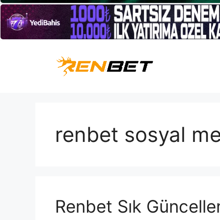
İçeriğe
atla
renbet sosyal m
Renbet Sık Güncelle