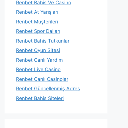
Renbet Bahis Ve Casino
Renbet At Yarışları
Renbet Müşterileri
Renbet Spor Dalları
Renbet Bahis Tutkunları
Renbet Oyun Sitesi
Renbet Canlı Yardım
Renbet Live Casino
Renbet Canlı Casinolar
Renbet Güncellenmiş Adres
Renbet Bahis Siteleri