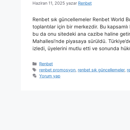
Haziran 11, 2025
yazar
Renbet
Renbet sık güncellemeler Renbet World Bu
toplantılar için bir merkezdir. Bu kapsamlı 
bu da onu sitedeki ana cazibe haline getiri
Mahallesi’nde piyasaya sürüldü. Türkiye’d
izledi, üyelerini mutlu etti ve sonunda 
Kategoriler
Renbet
Etiketler
renbet promosyon
,
renbet sık güncellemeler
,
r
Yorum yap