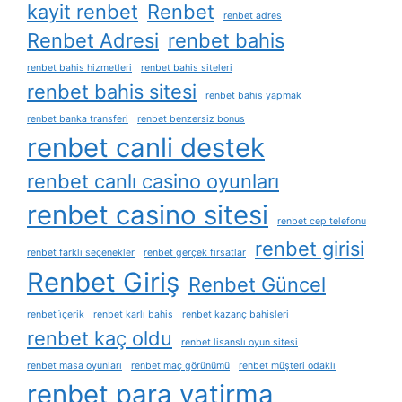
kayit renbet
Renbet
renbet adres
Renbet Adresi
renbet bahis
renbet bahis hizmetleri
renbet bahis siteleri
renbet bahis sitesi
renbet bahis yapmak
renbet banka transferi
renbet benzersiz bonus
renbet canli destek
renbet canlı casino oyunları
renbet casino sitesi
renbet cep telefonu
renbet girisi
renbet farklı seçenekler
renbet gerçek fırsatlar
Renbet Giriş
Renbet Güncel
renbet i̇çerik
renbet karlı bahis
renbet kazanç bahisleri
renbet kaç oldu
renbet lisanslı oyun sitesi
renbet masa oyunları
renbet maç görünümü
renbet müşteri odaklı
renbet para yatirma