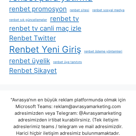
renbet promosyon
renbet sitesi
renbet sosyal medya
renbet tv
renbet sık güncellemeler
renbet tv canli maç izle
Renbet Twitter
Renbet Yeni Giriş
renbet ödeme yöntemleri
renbet üyelik
renbet üye tanıtımı
Renbet Şikayet
"Avrasya'nın en büyük reklam platformunda olmak için
Microsoft Teams:
reklam@avrasyamarketing.com
adresimizden veya Telegram: @Avrasyamarketing
adresimizden irtibat kurabilirsiniz. (Tek iletişim
adreslerimiz teams / telegram ve mail adresimizdir.
Harici hiçbir iletişim adresimiz bulunmamaktadır.