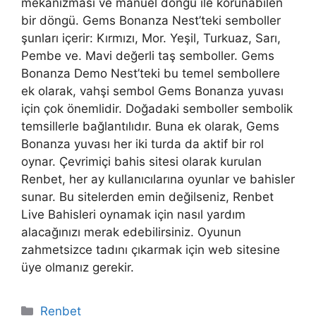
mekanizması ve manuel döngü ile korunabilen
bir döngü. Gems Bonanza Nest’teki semboller
şunları içerir: Kırmızı, Mor. Yeşil, Turkuaz, Sarı,
Pembe ve. Mavi değerli taş semboller. Gems
Bonanza Demo Nest’teki bu temel sembollere
ek olarak, vahşi sembol Gems Bonanza yuvası
için çok önemlidir. Doğadaki semboller sembolik
temsillerle bağlantılıdır. Buna ek olarak, Gems
Bonanza yuvası her iki turda da aktif bir rol
oynar. Çevrimiçi bahis sitesi olarak kurulan
Renbet, her ay kullanıcılarına oyunlar ve bahisler
sunar. Bu sitelerden emin değilseniz, Renbet
Live Bahisleri oynamak için nasıl yardım
alacağınızı merak edebilirsiniz. Oyunun
zahmetsizce tadını çıkarmak için web sitesine
üye olmanız gerekir.
Kategoriler
Renbet