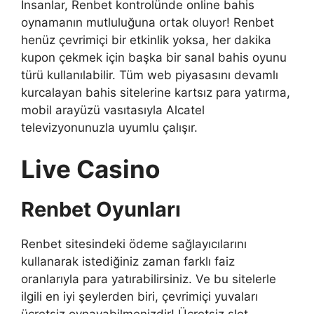
İnsanlar, Renbet kontrolünde online bahis
oynamanın mutluluğuna ortak oluyor! Renbet
henüz çevrimiçi bir etkinlik yoksa, her dakika
kupon çekmek için başka bir sanal bahis oyunu
türü kullanılabilir. Tüm web piyasasını devamlı
kurcalayan bahis sitelerine kartsız para yatırma,
mobil arayüzü vasıtasıyla Alcatel
televizyonunuzla uyumlu çalışır.
Live Casino
Renbet Oyunları
Renbet sitesindeki ödeme sağlayıcılarını
kullanarak istediğiniz zaman farklı faiz
oranlarıyla para yatırabilirsiniz. Ve bu sitelerle
ilgili en iyi şeylerden biri, çevrimiçi yuvaları