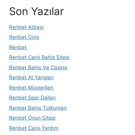
Son Yazılar
Renbet Adresi
Renbet Giriş
Renbet
Renbet Canlı Bahis Sitesi
Renbet Bahis Ve Casino
Renbet At Yarışları
Renbet Müşterileri
Renbet Spor Dalları
Renbet Bahis Tutkunları
Renbet Oyun Sitesi
Renbet Canlı Yardım