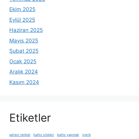
Ekim 2025
Eylül 2025
Haziran 2025
Mayıs 2025
Şubat 2025
Ocak 2025
Aralık 2024
Kasım 2024
Etiketler
adresi renbet
bahis siteleri
bahis yapmak
içerik