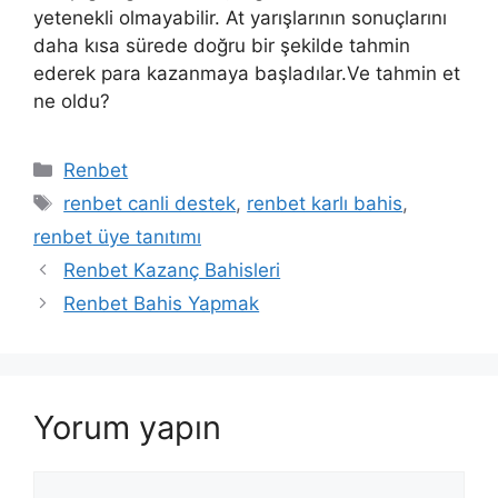
yetenekli olmayabilir. At yarışlarının sonuçlarını
daha kısa sürede doğru bir şekilde tahmin
ederek para kazanmaya başladılar.Ve tahmin et
ne oldu?
Kategoriler
Renbet
Etiketler
renbet canli destek
,
renbet karlı bahis
,
renbet üye tanıtımı
Renbet Kazanç Bahisleri
Renbet Bahis Yapmak
Yorum yapın
Yorum