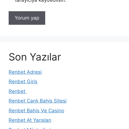
tarayıcıya kaydedilsin.
Son Yazılar
Renbet Adresi
Renbet Giriş
Renbet
Renbet Canlı Bahis Sitesi
Renbet Bahis Ve Casino
Renbet At Yarışları