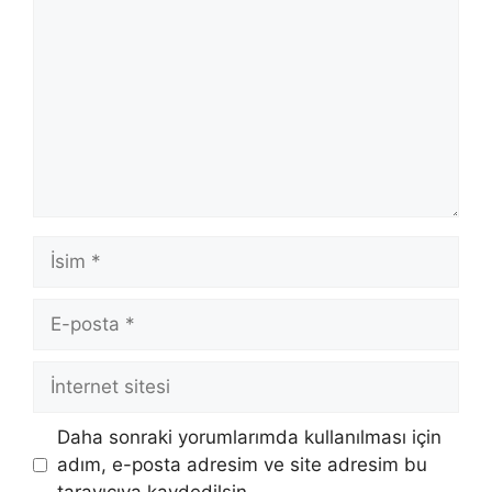
İsim
E-
posta
İnternet
sitesi
Daha sonraki yorumlarımda kullanılması için
adım, e-posta adresim ve site adresim bu