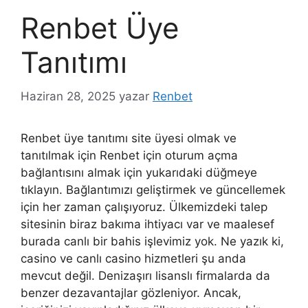
Renbet Üye
Tanıtımı
Haziran 28, 2025
yazar
Renbet
Renbet üye tanıtımı site üyesi olmak ve
tanıtılmak için Renbet için oturum açma
bağlantısını almak için yukarıdaki düğmeye
tıklayın. Bağlantımızı geliştirmek ve güncellemek
için her zaman çalışıyoruz. Ülkemizdeki talep
sitesinin biraz bakıma ihtiyacı var ve maalesef
burada canlı bir bahis işlevimiz yok. Ne yazık ki,
casino ve canlı casino hizmetleri şu anda
mevcut değil. Denizaşırı lisanslı firmalarda da
benzer dezavantajlar gözleniyor. Ancak,