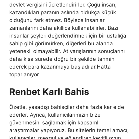
devlet vergisini ücretlendirirler. Çoğu insan,
kazandıkları paranın aslında oldukça küçük
olduğunu fark etmez. Böylece insanlar
zamanlarını daha akıllıca kullanabilirler. Bazı
insanlar şeyleri değerlendirmek için bir ustalığa
sahip gibi görünürken, diğerleri bu alanda
yetenekli olmayabilir. At yarışlarının sonuçlarını
daha kısa sürede doğru bir şekilde tahmin
ederek para kazanmaya başladılar.Hatta
toparlanıyor.
Renbet Karlı Bahis
Özetle, yasadışı bahisçiler daha fazla kar elde
ederler. Ayrıca, kullanıcılarımızın bize
güvenmesini sağlamak için kapsamlı
araştırmalar yapıyoruz. Bu sitelerin temel amacı,
kullanıcıları meşgul ve eğlendiren keyifli oyun