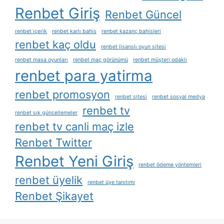
Renbet Giriş
Renbet Güncel
renbet i̇çerik
renbet karlı bahis
renbet kazanç bahisleri
renbet kaç oldu
renbet lisanslı oyun sitesi
renbet masa oyunları
renbet maç görünümü
renbet müşteri odaklı
renbet para yatirma
renbet promosyon
renbet sitesi
renbet sosyal medya
renbet tv
renbet sık güncellemeler
renbet tv canli maç izle
Renbet Twitter
Renbet Yeni Giriş
renbet ödeme yöntemleri
renbet üyelik
renbet üye tanıtımı
Renbet Şikayet