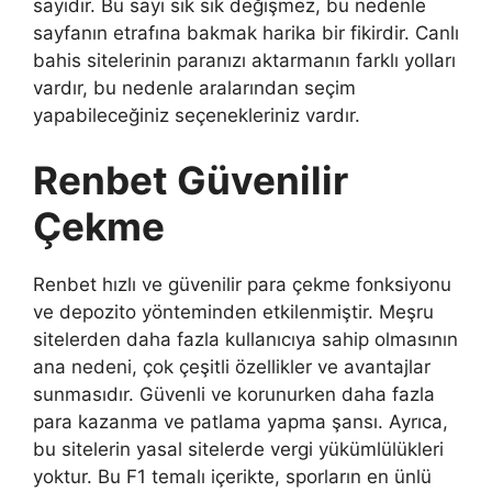
sayıdır. Bu sayı sık sık değişmez, bu nedenle
sayfanın etrafına bakmak harika bir fikirdir. Canlı
bahis sitelerinin paranızı aktarmanın farklı yolları
vardır, bu nedenle aralarından seçim
yapabileceğiniz seçenekleriniz vardır.
Renbet Güvenilir
Çekme
Renbet hızlı ve güvenilir para çekme fonksiyonu
ve depozito yönteminden etkilenmiştir. Meşru
sitelerden daha fazla kullanıcıya sahip olmasının
ana nedeni, çok çeşitli özellikler ve avantajlar
sunmasıdır. Güvenli ve korunurken daha fazla
para kazanma ve patlama yapma şansı. Ayrıca,
bu sitelerin yasal sitelerde vergi yükümlülükleri
yoktur. Bu F1 temalı içerikte, sporların en ünlü