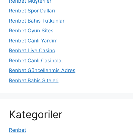
Renbet Müşterileri
Renbet Spor Dalları
Renbet Bahis Tutkunları
Renbet Oyun Sitesi
Renbet Canlı Yardım
Renbet Live Casino
Renbet Canlı Casinolar
Renbet Güncellenmiş Adres
Renbet Bahis Siteleri
Kategoriler
Renbet