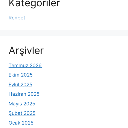
Kategoriler
Renbet
Arşivler
Temmuz 2026
Ekim 2025
Eylül 2025
Haziran 2025
Mayıs 2025
Şubat 2025
Ocak 2025