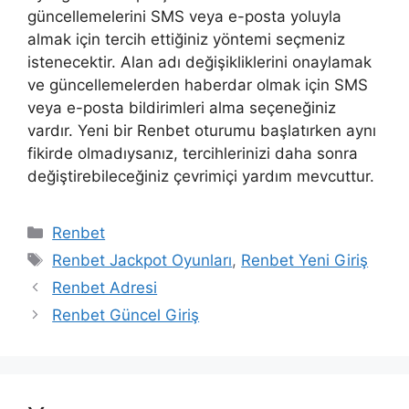
güncellemelerini SMS veya e-posta yoluyla
almak için tercih ettiğiniz yöntemi seçmeniz
istenecektir. Alan adı değişikliklerini onaylamak
ve güncellemelerden haberdar olmak için SMS
veya e-posta bildirimleri alma seçeneğiniz
vardır. Yeni bir Renbet oturumu başlatırken aynı
fikirde olmadıysanız, tercihlerinizi daha sonra
değiştirebileceğiniz çevrimiçi yardım mevcuttur.
Kategoriler
Renbet
Etiketler
Renbet Jackpot Oyunları
,
Renbet Yeni Giriş
Renbet Adresi
Renbet Güncel Giriş