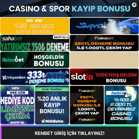
×
RENBET GİRİŞ İÇİN TIKLAYINIZ!