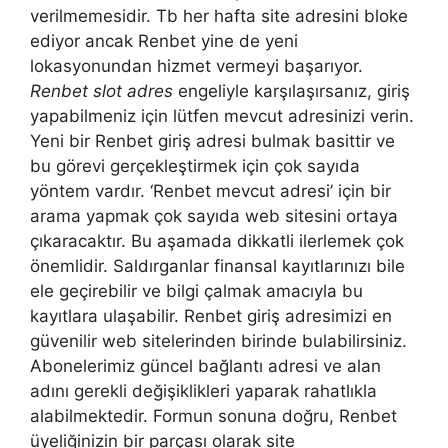
verilmemesidir. Tb her hafta site adresini bloke
ediyor ancak Renbet yine de yeni
lokasyonundan hizmet vermeyi başarıyor.
Renbet slot adres
engeliyle karşılaşırsanız, giriş
yapabilmeniz için lütfen mevcut adresinizi verin.
Yeni bir Renbet giriş adresi bulmak basittir ve
bu görevi gerçekleştirmek için çok sayıda
yöntem vardır. ‘Renbet mevcut adresi’ için bir
arama yapmak çok sayıda web sitesini ortaya
çıkaracaktır. Bu aşamada dikkatli ilerlemek çok
önemlidir. Saldırganlar finansal kayıtlarınızı bile
ele geçirebilir ve bilgi çalmak amacıyla bu
kayıtlara ulaşabilir. Renbet giriş adresimizi en
güvenilir web sitelerinden birinde bulabilirsiniz.
Abonelerimiz güncel bağlantı adresi ve alan
adını gerekli değişiklikleri yaparak rahatlıkla
alabilmektedir. Formun sonuna doğru, Renbet
üyeliğinizin bir parçası olarak site