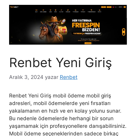
Renbet Yeni Giriş
Aralık 3, 2024
yazar
Renbet
Renbet Yeni Giriş mobil ödeme mobil giriş
adresleri, mobil ödemelerde yeni fırsatları
yakalamanın en hızlı ve en kolay yolunu sunar.
Bu nedenle ödemelerde herhangi bir sorun
yaşamamak için profesyonellere danışabilirsiniz.
Mobil ödeme seçeneklerinden sadece birkaç