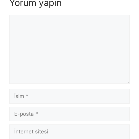
Yorum yapın
Yorum
İsim
E-
posta
İnternet
sitesi