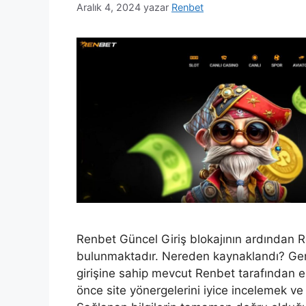
Aralık 4, 2024
yazar
Renbet
Renbet Güncel Giriş blokajının ardından Re
bulunmaktadır. Nereden kaynaklandı? Gere
girişine sahip mevcut Renbet tarafından eri
önce site yönergelerini iyice incelemek ve 